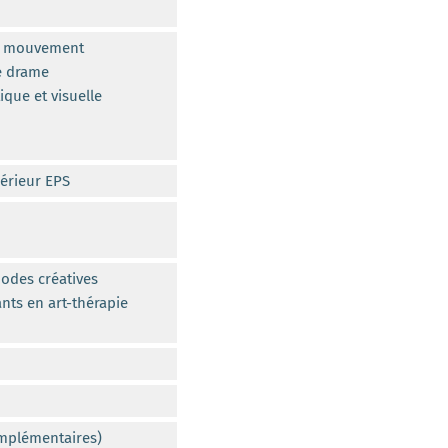
le mouvement
le drame
ique et visuelle
érieur EPS
odes créatives
nts en art-thérapie
mplémentaires)